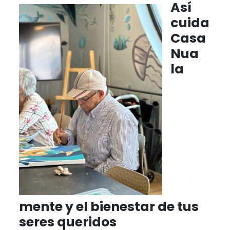
Así
cuida
Casa
Nua
la
mente y el bienestar de tus
seres queridos