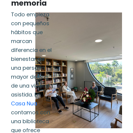
memoria
Todo empieza
con pequeños
hábitos que
marcan
diferencia en el
bienestar de
una persona
mayor dentro
de una vivienda
asistida. En
Casa Nua
contamos con
una biblioteca
que ofrece