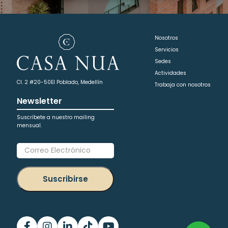
Nosotros
Servicios
Sedes
Actividades
Cl. 2 #20-50
El Poblado, Medellín
Trabaja con nosotros
Newsletter
Suscríbete a nuestro mailing
mensual.
Suscribirse