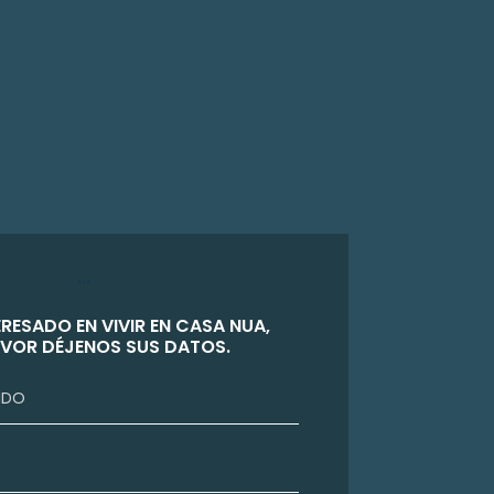
...
ERESADO EN VIVIR EN CASA NUA,
VOR DÉJENOS SUS DATOS.
Nombre
y
apellido
telefono