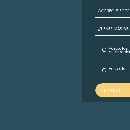
Acepto los
autorizació
Acepto la
P